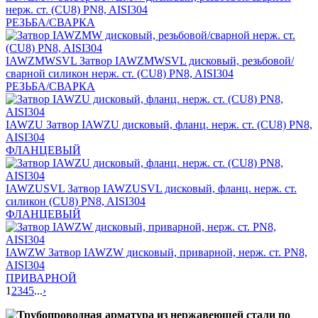
нерж. ст. (CU8) PN8, AISI304
РЕЗЬБА/СВАРКА
IAWZMWSVL
Затвор IAWZMWSVL дисковый, резьбовой/
сварной силикон нерж. ст. (CU8) PN8, AISI304
РЕЗЬБА/СВАРКА
IAWZU
Затвор IAWZU дисковый, фланц. нерж. ст. (CU8) PN8,
AISI304
ФЛАНЦЕВЫЙ
IAWZUSVL
Затвор IAWZUSVL дисковый, фланц. нерж. ст.
силикон (CU8) PN8, AISI304
ФЛАНЦЕВЫЙ
IAWZW
Затвор IAWZW дисковый, приварной, нерж. ст. PN8,
AISI304
ПРИВАРНОЙ
1
2
3
4
5
...
›