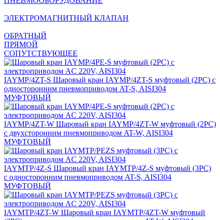
ПНЕВМООБОРУДОВАНИЕ
ЭЛЕКТРОМАГНИТНЫЙ КЛАПАН
ОБРАТНЫЙ
ПРЯМОЙ
СОПУТСТВУЮЩЕЕ
IAYMP/4ZT-S
Шаровый кран IAYMP/4ZT-S муфтовый (2PC) с
односторонним пневмоприводом AT-S, AISI304
МУФТОВЫЙ
IAYMP/4ZT-W
Шаровый кран IAYMP/4ZT-W муфтовый (2PC)
с двухсторонним пневмоприводом AT-W, AISI304
МУФТОВЫЙ
IAYMTP/4Z-S
Шаровый кран IAYMTP/4Z-S муфтовый (3PC)
с односторонним пневмоприводом AT-S, AISI304
МУФТОВЫЙ
IAYMTP/4ZT-W
Шаровый кран IAYMTP/4ZT-W муфтовый