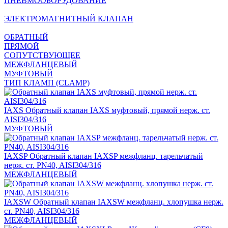
ПНЕВМООБОРУДОВАНИЕ
ЭЛЕКТРОМАГНИТНЫЙ КЛАПАН
ОБРАТНЫЙ
ПРЯМОЙ
СОПУТСТВУЮЩЕЕ
МЕЖФЛАНЦЕВЫЙ
МУФТОВЫЙ
ТИП КЛАМП (CLAMP)
IAXS
Обратный клапан IAXS муфтовый, прямой нерж. ст.
AISI304/316
МУФТОВЫЙ
IAXSP
Обратный клапан IAXSP межфланц. тарельчатый
нерж. ст. PN40, AISI304/316
МЕЖФЛАНЦЕВЫЙ
IAXSW
Обратный клапан IAXSW межфланц. хлопушка нерж.
ст. PN40, AISI304/316
МЕЖФЛАНЦЕВЫЙ