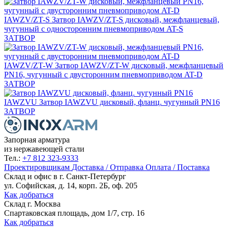
IAWZV/ZT-S
Затвор IAWZV/ZT-S дисковый, межфланцевый,
чугунный с односторонним пневмоприводом AT-S
ЗАТВОР
IAWZV/ZT-W
Затвор IAWZV/ZT-W дисковый, межфланцевый
PN16, чугунный с двусторонним пневмоприводом AT-D
ЗАТВОР
IAWZVU
Затвор IAWZVU дисковый, фланц. чугунный PN16
ЗАТВОР
Запорная арматура
из нержавеющей стали
Тел.:
+7 812 323-9333
Проектировщикам
Доставка / Отправка
Оплата / Поставка
Склад и офис в
г. Санкт-Петербург
ул. Софийская, д. 14, корп. 2Б, оф. 205
Как добраться
Склад
г. Москва
Спартаковская площадь, дом 1/7, стр. 16
Как добраться