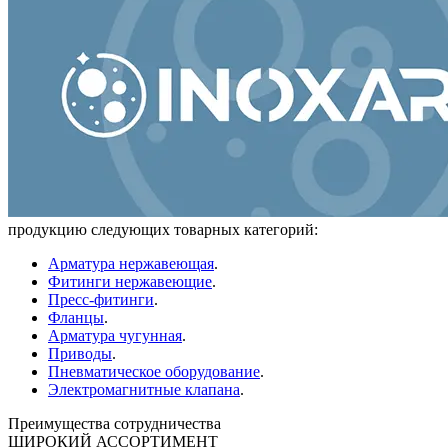
продукцию следующих товарных категорий:
Арматура нержавеющая
.
Фитинги нержавеющие
.
Пресс-фитинги
.
Фланцы
.
Арматура чугунная
.
Приводы
.
Пневматическое оборудование
.
Электромагнитные клапана
.
Преимущества сотрудничества
ШИРОКИЙ АССОРТИМЕНТ