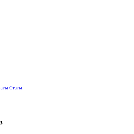
каты
Статьи
в