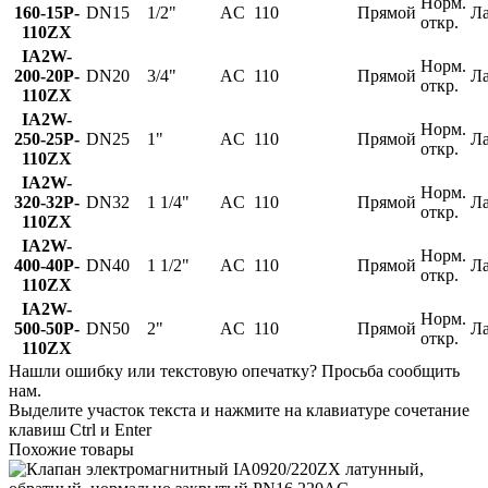
Норм.
160-15P-
DN15
1/2"
AC
110
Прямой
Л
откр.
110ZX
IA2W-
Норм.
200-20P-
DN20
3/4"
AC
110
Прямой
Л
откр.
110ZX
IA2W-
Норм.
250-25P-
DN25
1"
AC
110
Прямой
Л
откр.
110ZX
IA2W-
Норм.
320-32P-
DN32
1 1/4"
AC
110
Прямой
Л
откр.
110ZX
IA2W-
Норм.
400-40P-
DN40
1 1/2"
AC
110
Прямой
Л
откр.
110ZX
IA2W-
Норм.
500-50P-
DN50
2"
AC
110
Прямой
Л
откр.
110ZX
Нашли ошибку или текстовую опечатку? Просьба сообщить
нам.
Выделите участок текста и нажмите на клавиатуре сочетание
клавиш Ctrl и Enter
Похожие товары