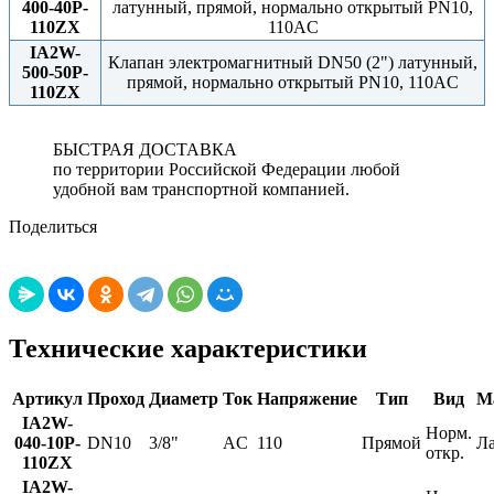
400-40P-
латунный, прямой, нормально открытый PN10,
110ZX
110AC
IA2W-
Клапан электромагнитный DN50 (2") латунный,
500-50P-
прямой, нормально открытый PN10, 110AC
110ZX
БЫСТРАЯ ДОСТАВКА
по территории Российской Федерации любой
удобной вам транспортной компанией.
Поделиться
Технические характеристики
Артикул
Проход
Диаметр
Ток
Напряжение
Тип
Вид
М
IA2W-
Норм.
040-10P-
DN10
3/8"
AC
110
Прямой
Л
откр.
110ZX
IA2W-