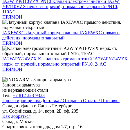
IA2W-YP/110VZX-PN10
Клапан электромагнитный IA2W-
YP/110VZX нерж. ст. прямой, нормально закрытый PN10,
110AC
ПРЯМОЙ
IAXEWXС
Латунный корпус клапана IAXEWXС прямого
действия, нормально закрытый
ПРЯМОЙ
IA2W-PY/24VZX
Клапан электромагнитный IA2W-PY/24VZX
нерж. ст. прямой, нормально открытый PN10, 24AC
ПРЯМОЙ
Запорная арматура
из нержавеющей стали
Тел.:
+7 812 323-9333
Проектировщикам
Доставка / Отправка
Оплата / Поставка
Склад и офис в
г. Санкт-Петербург
ул. Софийская, д. 14, корп. 2Б, оф. 205
Как добраться
Склад
г. Москва
Спартаковская площадь, дом 1/7, стр. 16