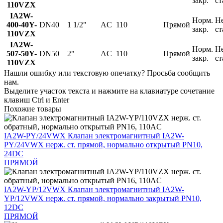
закр.
ст
110VZX
IA2W-
Норм.
Н
400-40Y-
DN40
1 1/2"
AC
110
Прямой
закр.
ст
110VZX
IA2W-
Норм.
Н
507-50Y-
DN50
2"
AC
110
Прямой
закр.
ст
110VZX
Нашли ошибку или текстовую опечатку? Просьба сообщить
нам.
Выделите участок текста и нажмите на клавиатуре сочетание
клавиш Ctrl и Enter
Похожие товары
IA2W-PY/24VWX
Клапан электромагнитный IA2W-
PY/24VWX нерж. ст. прямой, нормально открытый PN10,
24DC
ПРЯМОЙ
IA2W-YP/12VWX
Клапан электромагнитный IA2W-
YP/12VWX нерж. ст. прямой, нормально закрытый PN10,
12DC
ПРЯМОЙ