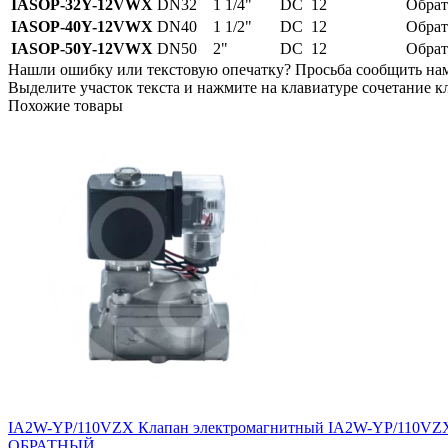
IASOP-32Y-12VWX
DN32
1 1/4"
DC
12
Обра
IASOP-40Y-12VWX
DN40
1 1/2"
DC
12
Обра
IASOP-50Y-12VWX
DN50
2"
DC
12
Обра
Нашли ошибку или текстовую опечатку? Просьба сообщить на
Выделите участок текста и нажмите на клавиатуре сочетание кл
Похожие товары
IA2W-YP/110VZX
Клапан электромагнитный IA2W-YP/110VZX 
ОБРАТНЫЙ