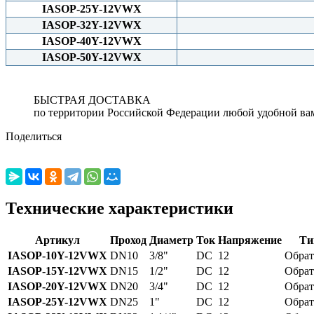
IASOP-25Y-12VWX
IASOP-32Y-12VWX
IASOP-40Y-12VWX
IASOP-50Y-12VWX
БЫСТРАЯ ДОСТАВКА
по территории Российской Федерации любой удобной ва
Поделиться
Технические характеристики
Артикул
Проход
Диаметр
Ток
Напряжение
Ти
IASOP-10Y-12VWX
DN10
3/8"
DC
12
Обра
IASOP-15Y-12VWX
DN15
1/2"
DC
12
Обра
IASOP-20Y-12VWX
DN20
3/4"
DC
12
Обра
IASOP-25Y-12VWX
DN25
1"
DC
12
Обра