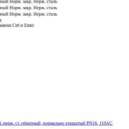
тный
Норм. закр.
Нерж. сталь
тный
Норм. закр.
Нерж. сталь
тный
Норм. закр.
Нерж. сталь
м.
авиш Ctrl и Enter
нерж. ст. обратный, нормально открытый PN16, 110AC