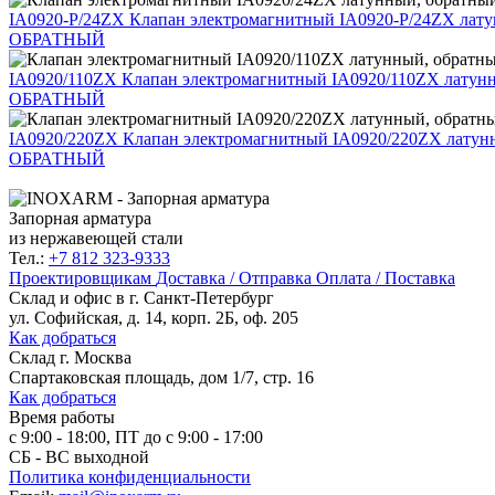
IA0920-P/24ZX
Клапан электромагнитный IA0920-P/24ZX лат
ОБРАТНЫЙ
IA0920/110ZX
Клапан электромагнитный IA0920/110ZX латун
ОБРАТНЫЙ
IA0920/220ZX
Клапан электромагнитный IA0920/220ZX латун
ОБРАТНЫЙ
Запорная арматура
из нержавеющей стали
Тел.:
+7 812 323-9333
Проектировщикам
Доставка / Отправка
Оплата / Поставка
Склад и офис в
г. Санкт-Петербург
ул. Софийская, д. 14, корп. 2Б, оф. 205
Как добраться
Склад
г. Москва
Спартаковская площадь, дом 1/7, стр. 16
Как добраться
Время работы
с 9:00 - 18:00, ПТ до с 9:00 - 17:00
СБ - ВС выходной
Политика конфиденциальности