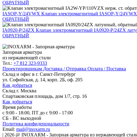
ОБРАТНЫЙ
IASOP-Y/24VWX
Клапан электромагнитный IASOP-Y/24VWX н
ОБРАТНЫЙ
IA0920-P/24ZX
Клапан электромагнитный IA0920-P/24ZX лат
ОБРАТНЫЙ
Запорная арматура
из нержавеющей стали
Тел.:
+7 812 323-9333
Проектировщикам
Доставка / Отправка
Оплата / Поставка
Склад и офис в
г. Санкт-Петербург
ул. Софийская, д. 14, корп. 2Б, оф. 205
Как добраться
Склад
г. Москва
Спартаковская площадь, дом 1/7, стр. 16
Как добраться
Время работы
с 9:00 - 18:00, ПТ до с 9:00 - 17:00
СБ - ВС выходной
Политика конфиденциальности
Email:
mail@inoxarm.ru
|
2026
@
INOXARM - Запорная арматура из нержавеющей стал