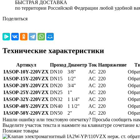
БЫСТРАЯ ДОСТАВКА
по территории Российской Федерации любой удобной ва
Поделиться
Технические характеристики
Артикул
Проход
Диаметр
Ток
Напряжение
Т
IASOP-10Y-220VZX
DN10
3/8"
AC
220
Обра
IASOP-15Y-220VZX
DN15
1/2"
AC
220
Обра
IASOP-20Y-220VZX
DN20
3/4"
AC
220
Обра
IASOP-25Y-220VZX
DN25
1"
AC
220
Обра
IASOP-32Y-220VZX
DN32
1 1/4"
AC
220
Обра
IASOP-40Y-220VZX
DN40
1 1/2"
AC
220
Обра
IASOP-50Y-220VZX
DN50
2"
AC
220
Обра
Нашли ошибку или текстовую опечатку? Просьба сообщить на
Выделите участок текста и нажмите на клавиатуре сочетание кл
Похожие товары