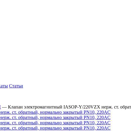
каты
Статьи
Й
—
Клапан электромагнитный IASOP-Y/220VZX нерж. ст. обра