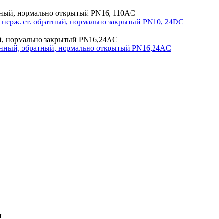
ерж. ст. обратный, нормально закрытый PN10, 24DC
унный, обратный, нормально открытый PN16,24AC
и