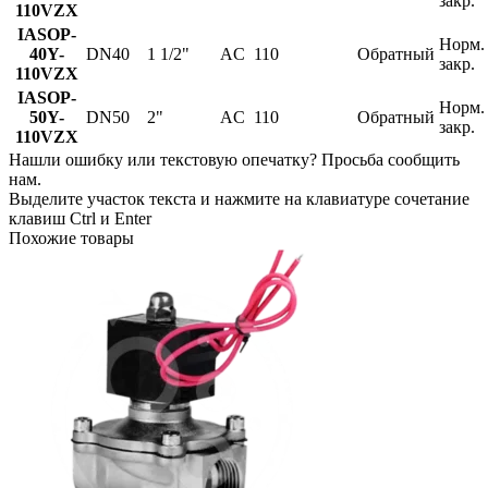
закр.
110VZX
IASOP-
Норм.
40Y-
DN40
1 1/2"
AC
110
Обратный
закр.
110VZX
IASOP-
Норм.
50Y-
DN50
2"
AC
110
Обратный
закр.
110VZX
Нашли ошибку или текстовую опечатку? Просьба сообщить
нам.
Выделите участок текста и нажмите на клавиатуре сочетание
клавиш Ctrl и Enter
Похожие товары