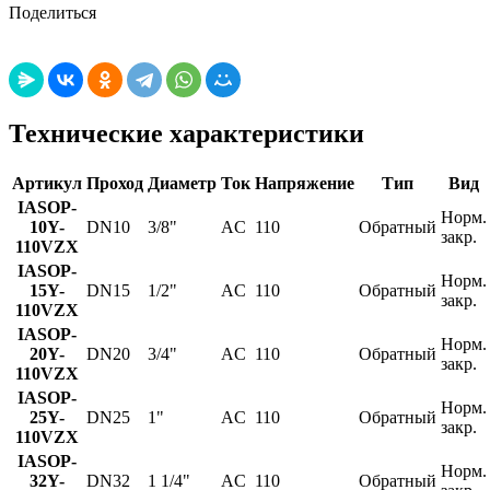
Поделиться
Технические характеристики
Артикул
Проход
Диаметр
Ток
Напряжение
Тип
Вид
IASOP-
Норм.
10Y-
DN10
3/8"
AC
110
Обратный
закр.
110VZX
IASOP-
Норм.
15Y-
DN15
1/2"
AC
110
Обратный
закр.
110VZX
IASOP-
Норм.
20Y-
DN20
3/4"
AC
110
Обратный
закр.
110VZX
IASOP-
Норм.
25Y-
DN25
1"
AC
110
Обратный
закр.
110VZX
IASOP-
Норм.
32Y-
DN32
1 1/4"
AC
110
Обратный