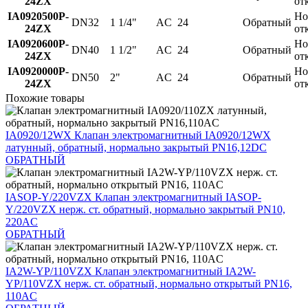
24ZX
от
IA0920500P-
Но
DN32
1 1/4"
AC
24
Обратный
24ZX
от
IA0920600P-
Но
DN40
1 1/2"
AC
24
Обратный
24ZX
от
IA0920000P-
Но
DN50
2"
AC
24
Обратный
24ZX
от
Похожие товары
IA0920/12WX
Клапан электромагнитный IA0920/12WX
латунный, обратный, нормально закрытый PN16,12DC
ОБРАТНЫЙ
IASOP-Y/220VZX
Клапан электромагнитный IASOP-
Y/220VZX нерж. ст. обратный, нормально закрытый PN10,
220AC
ОБРАТНЫЙ
IA2W-YP/110VZX
Клапан электромагнитный IA2W-
YP/110VZX нерж. ст. обратный, нормально открытый PN16,
110AC