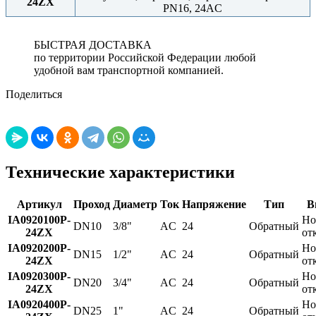
24ZX
PN16, 24AC
БЫСТРАЯ ДОСТАВКА
по территории Российской Федерации любой
удобной вам транспортной компанией.
Поделиться
Технические характеристики
Артикул
Проход
Диаметр
Ток
Напряжение
Тип
В
IA0920100P-
Но
DN10
3/8"
AC
24
Обратный
24ZX
от
IA0920200P-
Но
DN15
1/2"
AC
24
Обратный
24ZX
от
IA0920300P-
Но
DN20
3/4"
AC
24
Обратный
24ZX
от
IA0920400P-
Но
DN25
1"
AC
24
Обратный