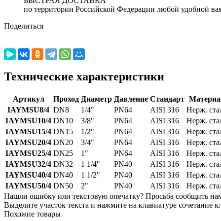
БЫСТРАЯ ДОСТАВКА
по территории Российской Федерации любой удобной ва
Поделиться
Технические характеристики
Артикул
Проход
Диаметр
Давление
Стандарт
Материа
IAYMSU8/4
DN8
1/4"
PN64
AISI 316
Нерж. ста
IAYMSU10/4
DN10
3/8"
PN64
AISI 316
Нерж. ста
IAYMSU15/4
DN15
1/2"
PN64
AISI 316
Нерж. ста
IAYMSU20/4
DN20
3/4"
PN64
AISI 316
Нерж. ста
IAYMSU25/4
DN25
1"
PN64
AISI 316
Нерж. ста
IAYMSU32/4
DN32
1 1/4"
PN40
AISI 316
Нерж. ста
IAYMSU40/4
DN40
1 1/2"
PN40
AISI 316
Нерж. ста
IAYMSU50/4
DN50
2"
PN40
AISI 316
Нерж. ста
Нашли ошибку или текстовую опечатку? Просьба сообщить на
Выделите участок текста и нажмите на клавиатуре сочетание кл
Похожие товары