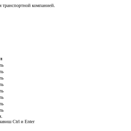
м транспортной компанией.
л
ль
ль
ль
ль
ль
ль
ль
ль
м.
авиш Ctrl и Enter