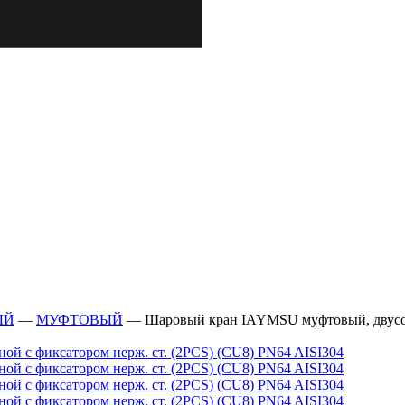
ЫЙ
—
МУФТОВЫЙ
—
Шаровый кран IAYMSU муфтовый, двусост