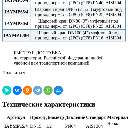
IAYMP50/4
привод нерж. ст. (2PC) (CF8) PN40, AISI304
Шаровый кран DN65 (2 1/2") муфтовый под
IAYMP65/4
привод нерж. ст. (2PC) (CF8) PN25, AISI304
Шаровый кран DN80 (3") муфтовый под
IAYMP80/4
привод нерж. ст. (2PC) (CF8) PN25, AISI304
Шаровый кран DN100 (4") муфтовый под
IAYMP100/4
привод нерж. ст. (2PC) (CF8) PN16, AISI304
БЫСТРАЯ ДОСТАВКА
по территории Российской Федерации любой
удобной вам транспортной компанией.
Поделиться
Технические характеристики
Артикул
Проход
Диаметр
Давление
Стандарт
Материал
Нерж.
IAYMP15/4
DN15
1/2"
PN64
AISI 304