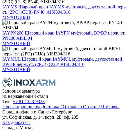
IAYMS
Шаровый кран IAYMS муфтовый, двусоставной нерж.
ст. (2PC) (CU8) PN40, AISI304/316
МУФТОВЫЙ
IAYPN200
Шаровый кран IAYPN муфтовый, ВР/ВР нерж. ст.
PN200 AISI304
МУФТОВЫЙ
IAYMUL
Шаровый кран IAYMUL муфтовый, двусоставной
ВР/НР нерж. ст. (2PC) (CU8) AISI304/316
МУФТОВЫЙ
Запорная арматура
из нержавеющей стали
Тел.:
+7 812 323-9333
Проектировщикам
Доставка / Отправка
Оплата / Поставка
Склад и офис в
г. Санкт-Петербург
ул. Софийская, д. 14, корп. 2Б, оф. 205
Как добраться
Склад
г. Москва