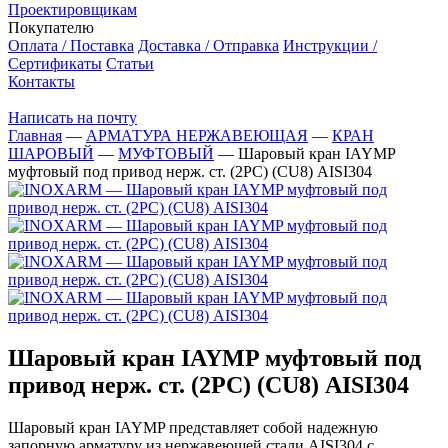
Проектировщикам
Покупателю
Оплата / Поставка
Доставка / Отправка
Инструкции /
Сертификаты
Статьи
Контакты
Написать на почту
Главная
—
АРМАТУРА НЕРЖАВЕЮЩАЯ
—
КРАН
ШАРОВЫЙ
—
МУФТОВЫЙ
—
Шаровый кран IAYMP
муфтовый под привод нерж. ст. (2PC) (CU8) AISI304
Шаровый кран IAYMP муфтовый под
привод нерж. ст. (2PC) (CU8) AISI304
Шаровый кран IAYMP представляет собой надежную
запорную арматуру из нержавеющей стали AISI304 с