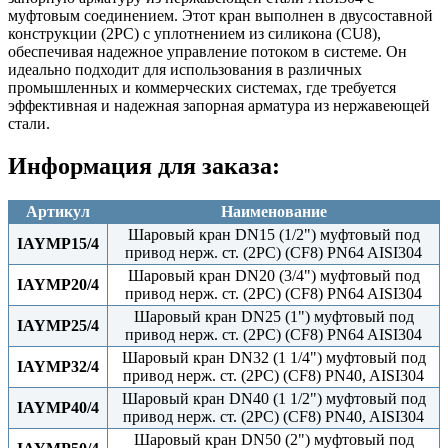
муфтовым соединением. Этот кран выполнен в двусоставной
конструкции (2PC) с уплотнением из силикона (CU8),
обеспечивая надежное управление потоком в системе. Он
идеально подходит для использования в различных
промышленных и коммерческих системах, где требуется
эффективная и надежная запорная арматура из нержавеющей
стали.
Информация для заказа:
Артикул
Наименование
Шаровый кран DN15 (1/2") муфтовый под
IAYMP15/4
привод нерж. ст. (2PC) (CF8) PN64 AISI304
Шаровый кран DN20 (3/4") муфтовый под
IAYMP20/4
привод нерж. ст. (2PC) (CF8) PN64 AISI304
Шаровый кран DN25 (1") муфтовый под
IAYMP25/4
привод нерж. ст. (2PC) (CF8) PN64 AISI304
Шаровый кран DN32 (1 1/4") муфтовый под
IAYMP32/4
привод нерж. ст. (2PC) (CF8) PN40, AISI304
Шаровый кран DN40 (1 1/2") муфтовый под
IAYMP40/4
привод нерж. ст. (2PC) (CF8) PN40, AISI304
Шаровый кран DN50 (2") муфтовый под