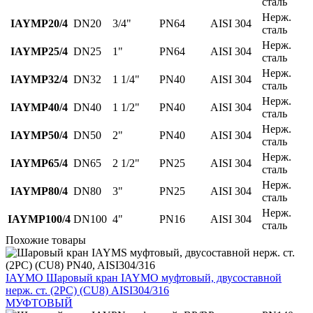
сталь
Нерж.
IAYMP20/4
DN20
3/4"
PN64
AISI 304
сталь
Нерж.
IAYMP25/4
DN25
1"
PN64
AISI 304
сталь
Нерж.
IAYMP32/4
DN32
1 1/4"
PN40
AISI 304
сталь
Нерж.
IAYMP40/4
DN40
1 1/2"
PN40
AISI 304
сталь
Нерж.
IAYMP50/4
DN50
2"
PN40
AISI 304
сталь
Нерж.
IAYMP65/4
DN65
2 1/2"
PN25
AISI 304
сталь
Нерж.
IAYMP80/4
DN80
3"
PN25
AISI 304
сталь
Нерж.
IAYMP100/4
DN100
4"
PN16
AISI 304
сталь
Похожие товары
IAYMO
Шаровый кран IAYMO муфтовый, двусоставной
нерж. ст. (2PC) (CU8) AISI304/316
МУФТОВЫЙ