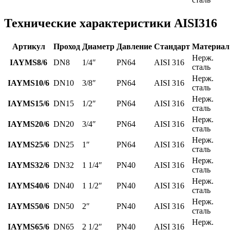
Технические характеристики AISI316
Артикул
Проход
Диаметр
Давление
Стандарт
Материал
Нерж.
IAYMS8/6
DN8
1/4″
PN64
AISI 316
сталь
Нерж.
IAYMS10/6
DN10
3/8″
PN64
AISI 316
сталь
Нерж.
IAYMS15/6
DN15
1/2″
PN64
AISI 316
сталь
Нерж.
IAYMS20/6
DN20
3/4″
PN64
AISI 316
сталь
Нерж.
IAYMS25/6
DN25
1″
PN64
AISI 316
сталь
Нерж.
IAYMS32/6
DN32
1 1/4″
PN40
AISI 316
сталь
Нерж.
IAYMS40/6
DN40
1 1/2″
PN40
AISI 316
сталь
Нерж.
IAYMS50/6
DN50
2″
PN40
AISI 316
сталь
Нерж.
IAYMS65/6
DN65
2 1/2″
PN40
AISI 316