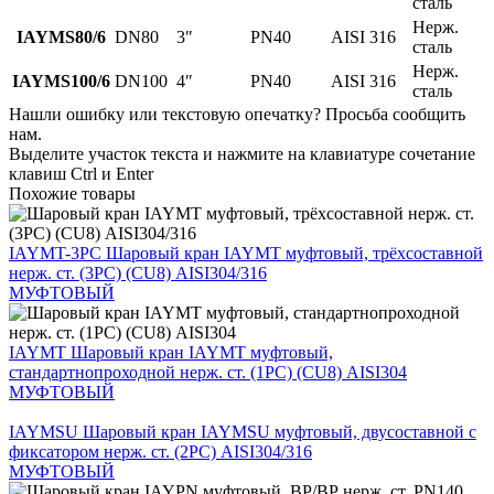
сталь
Нерж.
IAYMS80/6
DN80
3″
PN40
AISI 316
сталь
Нерж.
IAYMS100/6
DN100
4″
PN40
AISI 316
сталь
Нашли ошибку или текстовую опечатку? Просьба сообщить
нам.
Выделите участок текста и нажмите на клавиатуре сочетание
клавиш Ctrl и Enter
Похожие товары
IAYMT-3PC
Шаровый кран IAYMT муфтовый, трёхсоставной
нерж. ст. (3PC) (CU8) AISI304/316
МУФТОВЫЙ
IAYMT
Шаровый кран IAYMT муфтовый,
стандартнопроходной нерж. ст. (1PC) (CU8) AISI304
МУФТОВЫЙ
IAYMSU
Шаровый кран IAYMSU муфтовый, двусоставной с
фиксатором нерж. ст. (2PC) AISI304/316
МУФТОВЫЙ