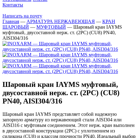
Контакты
Написать на почту
Главная
—
АРМАТУРА НЕРЖАВЕЮЩАЯ
—
КРАН
ШАРОВЫЙ
—
МУФТОВЫЙ
—
Шаровый кран IAYMS
муфтовый, двусоставной нерж. ст. (2PC) (CU8) PN40,
AISI304/316
Шаровый кран IAYMS муфтовый,
двусоставной нерж. ст. (2PC) (CU8)
PN40, AISI304/316
Шаровый кран IAYMS представляет собой надежную
запорную арматуру из нержавеющий стали AISI304 или
AISI316 с муфтовым соединением. Этот нерж. кран выполнен
в двусоставной конструкции (2PC) с уплотнением из
силикона (CU8) и классом прочности PN40. Идеальный выбор