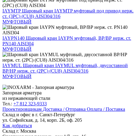
IAYMTP
Шаровый кран IAYMTP муфтовый под привод нерж.
ст. (3PC) (CU8) AISI304/316
МУФТОВЫЙ
IAYPN140
Шаровый кран IAYPN муфтовый, ВР/ВР нерж. ст.
PN140 AISI304
МУФТОВЫЙ
IAYMUL
Шаровый кран IAYMUL муфтовый, двусоставной
ВР/НР нерж. ст. (2PC) (CU8) AISI304/316
МУФТОВЫЙ
Запорная арматура
из нержавеющей стали
Тел.:
+7 812 323-9333
Проектировщикам
Доставка / Отправка
Оплата / Поставка
Склад и офис в
г. Санкт-Петербург
ул. Софийская, д. 14, корп. 2Б, оф. 205
Как добраться
Склад
г. Москва