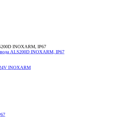
ривода ALS200D INOXARM, IP67
C 24V INOXARM
P67