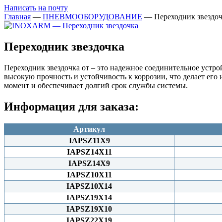
Написать на почту
Главная
—
ПНЕВМООБОРУДОВАНИЕ
—
Переходник звездо
Переходник звездочка
Переходник звездочка от – это надежное соединительное устр
высокую прочность и устойчивость к коррозии, что делает е
момент и обеспечивает долгий срок службы системы.
Информация для заказа:
Артикул
IAPSZ11X9
IAPSZ14X11
IAPSZ14X9
IAPSZ10X11
IAPSZ10X14
IAPSZ19X14
IAPSZ19X10
IAPSZ22X19