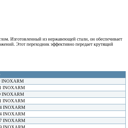
углом. Изготовленный из нержавеющей стали, он обеспечивает
ожений. Этот переходник эффективно передает крутящий
е
1×9 INOXARM
×11 INOXARM
4×9 INOXARM
×11 INOXARM
×14 INOXARM
×14 INOXARM
×17 INOXARM
×19 INOXARM