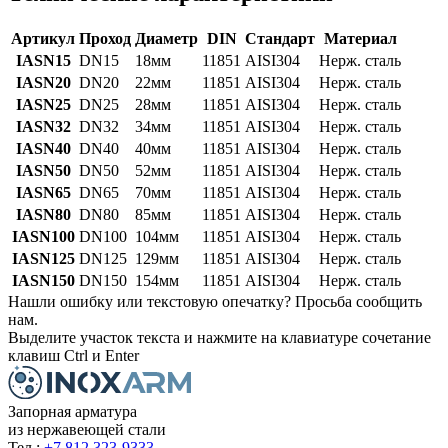
Артикул
Проход
Диаметр
DIN
Стандарт
Материал
IASN15
DN15
18мм
11851
AISI304
Нерж. сталь
IASN20
DN20
22мм
11851
AISI304
Нерж. сталь
IASN25
DN25
28мм
11851
AISI304
Нерж. сталь
IASN32
DN32
34мм
11851
AISI304
Нерж. сталь
IASN40
DN40
40мм
11851
AISI304
Нерж. сталь
IASN50
DN50
52мм
11851
AISI304
Нерж. сталь
IASN65
DN65
70мм
11851
AISI304
Нерж. сталь
IASN80
DN80
85мм
11851
AISI304
Нерж. сталь
IASN100
DN100
104мм
11851
AISI304
Нерж. сталь
IASN125
DN125
129мм
11851
AISI304
Нерж. сталь
IASN150
DN150
154мм
11851
AISI304
Нерж. сталь
Нашли ошибку или текстовую опечатку? Просьба сообщить
нам.
Выделите участок текста и нажмите на клавиатуре сочетание
клавиш Ctrl и Enter
Запорная арматура
из нержавеющей стали
Тел.:
+7 812 323-9333