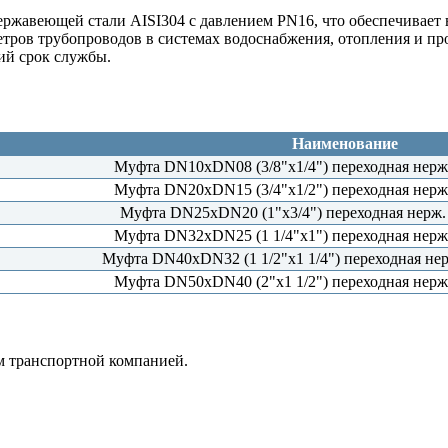
ржавеющей стали AISI304 с давлением PN16, что обеспечивает 
етров трубопроводов в системах водоснабжения, отопления и п
ий срок службы.
Наименование
Муфта DN10хDN08 (3/8"х1/4") переходная нерж.
Муфта DN20хDN15 (3/4"х1/2") переходная нерж.
Муфта DN25хDN20 (1"х3/4") переходная нерж. 
Муфта DN32хDN25 (1 1/4"х1") переходная нерж.
Муфта DN40хDN32 (1 1/2"х1 1/4") переходная нерж
Муфта DN50хDN40 (2"х1 1/2") переходная нерж.
м транспортной компанией.