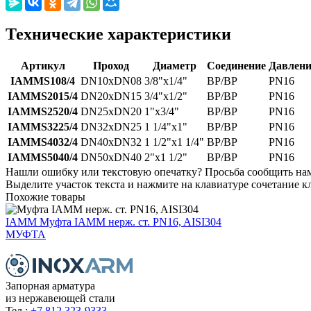
Технические характеристики
Артикул
Проход
Диаметр
Соединение
Давлени
IAMMS108/4
DN10хDN08
3/8"х1/4"
ВР/ВР
PN16
IAMMS2015/4
DN20хDN15
3/4"х1/2"
ВР/ВР
PN16
IAMMS2520/4
DN25хDN20
1"х3/4"
ВР/ВР
PN16
IAMMS3225/4
DN32хDN25
1 1/4"х1"
ВР/ВР
PN16
IAMMS4032/4
DN40хDN32
1 1/2"х1 1/4"
ВР/ВР
PN16
IAMMS5040/4
DN50хDN40
2"х1 1/2"
ВР/ВР
PN16
Нашли ошибку или текстовую опечатку? Просьба сообщить на
Выделите участок текста и нажмите на клавиатуре сочетание кл
Похожие товары
IAMM
Муфта IAMM нерж. ст. PN16, AISI304
МУФТА
Запорная арматура
из нержавеющей стали
Тел.:
+7 812 323-9333