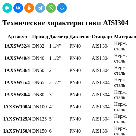
Технические характеристики AISI304
Артикул
Проход
Диаметр
Давление
Стандарт
Материа
Нерж.
IAXSW32/4
DN32
1 1/4"
PN40
AISI 304
сталь
Нерж.
IAXSW40/4
DN40
1 1/2"
PN40
AISI 304
сталь
Нерж.
IAXSW50/4
DN50
2"
PN40
AISI 304
сталь
Нерж.
IAXSW65/4
DN65
2 1/2"
PN40
AISI 304
сталь
Нерж.
IAXSW80/4
DN80
3"
PN40
AISI 304
сталь
Нерж.
IAXSW100/4
DN100
4"
PN40
AISI 304
сталь
Нерж.
IAXSW125/4
DN125
5"
PN40
AISI 304
сталь
Нерж.
IAXSW150/4
DN150
6
PN40
AISI 304
сталь