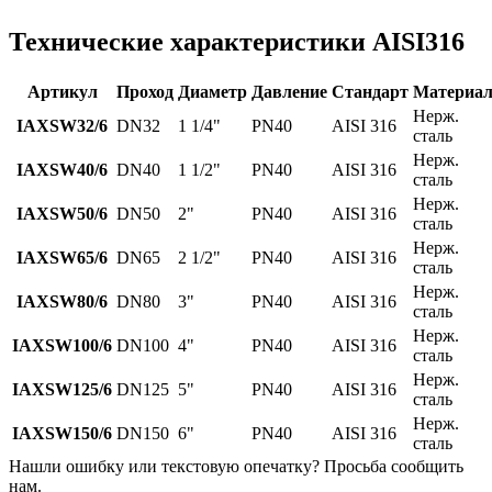
Технические характеристики AISI316
Артикул
Проход
Диаметр
Давление
Стандарт
Материа
Нерж.
IAXSW32/6
DN32
1 1/4"
PN40
AISI 316
сталь
Нерж.
IAXSW40/6
DN40
1 1/2"
PN40
AISI 316
сталь
Нерж.
IAXSW50/6
DN50
2"
PN40
AISI 316
сталь
Нерж.
IAXSW65/6
DN65
2 1/2"
PN40
AISI 316
сталь
Нерж.
IAXSW80/6
DN80
3"
PN40
AISI 316
сталь
Нерж.
IAXSW100/6
DN100
4"
PN40
AISI 316
сталь
Нерж.
IAXSW125/6
DN125
5"
PN40
AISI 316
сталь
Нерж.
IAXSW150/6
DN150
6"
PN40
AISI 316
сталь
Нашли ошибку или текстовую опечатку? Просьба сообщить
нам.