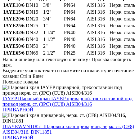
IAYE10/6
DN10
3/8"
PN64
AISI 316
Нерж. сталь
IAYE15/6
DN15
1/2"
PN64
AISI 316
Нерж. сталь
IAYE20/6
DN20
3/4"
PN64
AISI 316
Нерж. сталь
IAYE25/6
DN25
1"
PN64
AISI 316
Нерж. сталь
IAYE32/6
DN32
1 1/4"
PN40
AISI 316
Нерж. сталь
IAYE40/6
DN40
1 1/2"
PN40
AISI 316
Нерж. сталь
IAYE50/6
DN50
2"
PN40
AISI 316
Нерж. сталь
IAYE65/6
DN65
2 1/2"
PN25
AISI 316
Нерж. сталь
Нашли ошибку или текстовую опечатку? Просьба сообщить
нам.
Выделите участок текста и нажмите на клавиатуре сочетание
клавиш Ctrl и Enter
Похожие товары
IAYEP
Шаровый кран IAYEP приварной, трехсоставной под
привод нерж. ст. (3PС) (CU8) AISI304/316
ПРИВАРНОЙ
DIAYEWVN11851
Шаровый кран приварной, нерж. ст. (CF8)
AISI304/316, DIN11851
ПРИВАРНОЙ