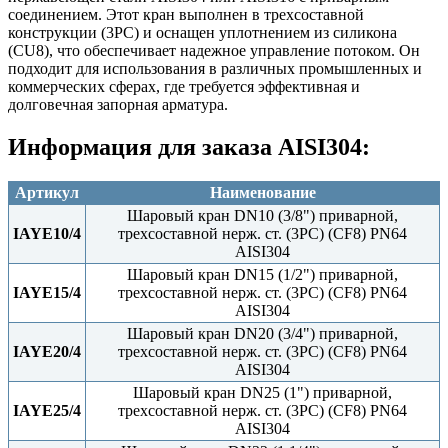
соединением. Этот кран выполнен в трехсоставной
конструкции (3PC) и оснащен уплотнением из силикона
(CU8), что обеспечивает надежное управление потоком. Он
подходит для использования в различных промышленных и
коммерческих сферах, где требуется эффективная и
долговечная запорная арматура.
Информация для заказа AISI304:
Артикул
Наименование
Шаровый кран DN10 (3/8") приварной,
IAYE10/4
трехсоставной нерж. ст. (3PC) (CF8) PN64
AISI304
Шаровый кран DN15 (1/2") приварной,
IAYE15/4
трехсоставной нерж. ст. (3PC) (CF8) PN64
AISI304
Шаровый кран DN20 (3/4") приварной,
IAYE20/4
трехсоставной нерж. ст. (3PC) (CF8) PN64
AISI304
Шаровый кран DN25 (1") приварной,
IAYE25/4
трехсоставной нерж. ст. (3PC) (CF8) PN64
AISI304