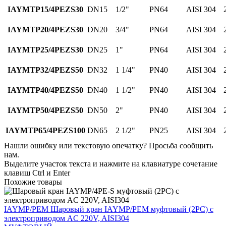
IAYMTP15/4PEZS30
DN15
1/2"
PN64
AISI 304
IAYMTP20/4PEZS30
DN20
3/4"
PN64
AISI 304
IAYMTP25/4PEZS30
DN25
1"
PN64
AISI 304
IAYMTP32/4PEZS50
DN32
1 1/4"
PN40
AISI 304
IAYMTP40/4PEZS50
DN40
1 1/2"
PN40
AISI 304
IAYMTP50/4PEZS50
DN50
2"
PN40
AISI 304
IAYMTP65/4PEZS100
DN65
2 1/2"
PN25
AISI 304
Нашли ошибку или текстовую опечатку? Просьба сообщить
нам.
Выделите участок текста и нажмите на клавиатуре сочетание
клавиш Ctrl и Enter
Похожие товары
IAYMP/PEM
Шаровый кран IAYMP/PEM муфтовый (2PC) с
электроприводом AC 220V, AISI304