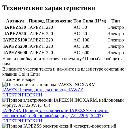
Технические характеристики
Артикул
Привод
Напряжение
Ток
Сила (Н*м)
Тип
IAPEZS30
IAPEZH
220
AC
30
Электро
IAPEZS50
IAPEZH
220
AC
50
Электро
IAPEZS100
IAPEZH
220
AC
100
Электро
IAPEZS200
IAPEZH
220
AC
200
Электро
IAPEZS600
IAPEZH
220
AC
600
Электро
Нашли ошибку или текстовую опечатку? Просьба сообщить
нам.
Выделите участок текста и нажмите на клавиатуре сочетание
клавиш Ctrl и Enter
Похожие товары
IAWZZ
Переходник для привода IAWZZ
ЭЛЕКТРИЧЕСКИЙ
IAPEZSN
Привод электрический IAPEZSN четверть-
поворотный, нейлоновый корпус, AC 220V, (C-03)
ЭЛЕКТРИЧЕСКИЙ